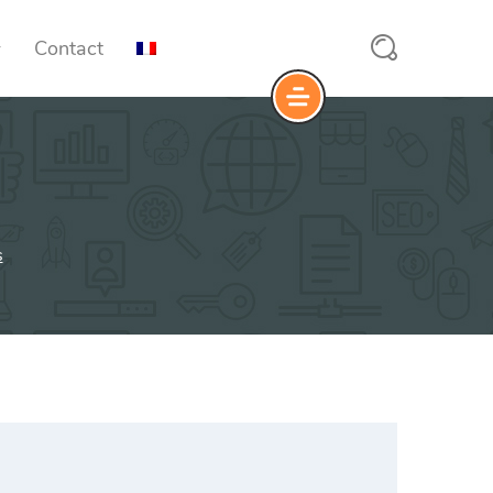
Contact
Application mobile
ation
Connexion
, paramètrage,
Installation
n
Articles
s
s
Stock
s généraux