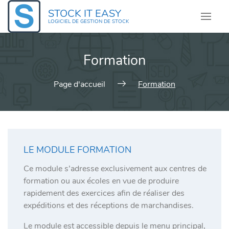
Skip
STOCK IT EASY
to
LOGICIEL DE GESTION DE STOCK
content
Formation
Page d'accueil
Formation
LE MODULE FORMATION
Ce module s’adresse exclusivement aux centres de
formation ou aux écoles en vue de produire
rapidement des exercices afin de réaliser des
expéditions et des réceptions de marchandises.
Le module est accessible depuis le menu principal,