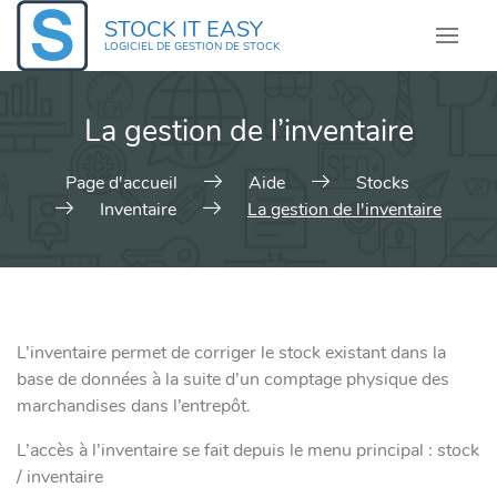
Skip
STOCK IT EASY
to
LOGICIEL DE GESTION DE STOCK
content
La gestion de l’inventaire
Page d'accueil
Aide
Stocks
Inventaire
La gestion de l'inventaire
L’inventaire permet de corriger le stock existant dans la
base de données à la suite d’un comptage physique des
marchandises dans l’entrepôt.
L’accès à l’inventaire se fait depuis le menu principal : stock
/ inventaire