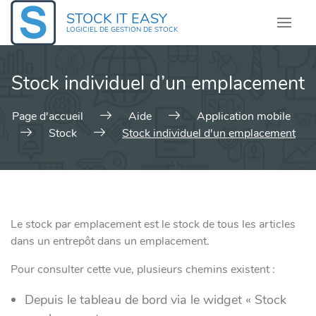
Skip
STOCK IT EASY
to
LOGICIEL DE GESTION DE STOCK
content
Stock individuel d’un emplacement
Page d'accueil
Aide
Application mobile
Stock
Stock individuel d'un emplacement
Le stock par emplacement est le stock de tous les articles
dans un entrepôt dans un emplacement.
Pour consulter cette vue, plusieurs chemins existent :
Depuis le tableau de bord via le widget « Stock